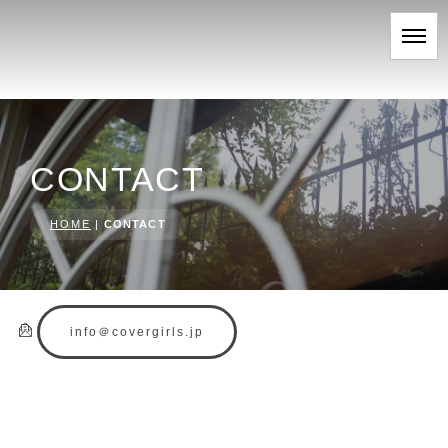
CONTACT
HOME
|
CONTACT
info＠covergirls.jp